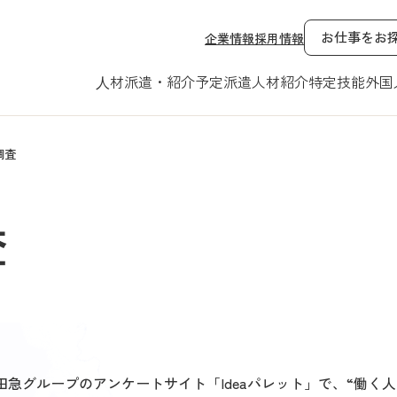
お仕事をお
企業情報
採用情報
⼈材派遣・紹介予定派遣
人材紹介
特定技能外国
調査
査
急グループのアンケートサイト「Ideaパレット」で、“働く