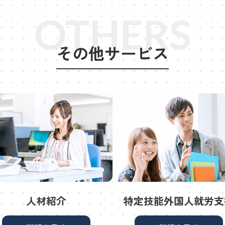
OTHERS
その他サービス
人材紹介
特定技能外国人就労支